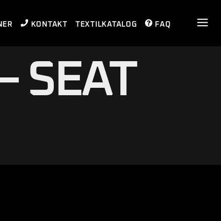
NER
KONTAKT
TEXTILKATALOG
FAQ
KONTAKT AUFNEHMEN
TERMIN­
VEREINBARUNG­
– SEAT
KONTAKT AUFNEHMEN
TERMIN­
VEREINBARUNG­