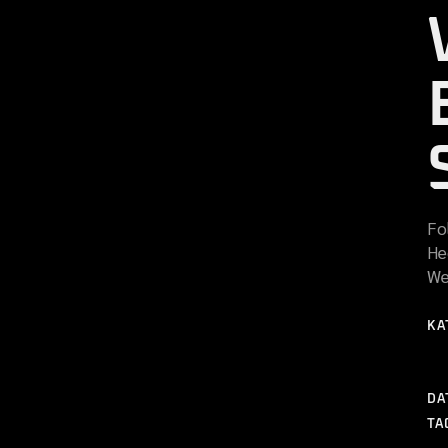
SONSTIGES
Fo
He
We
KA
DA
TA